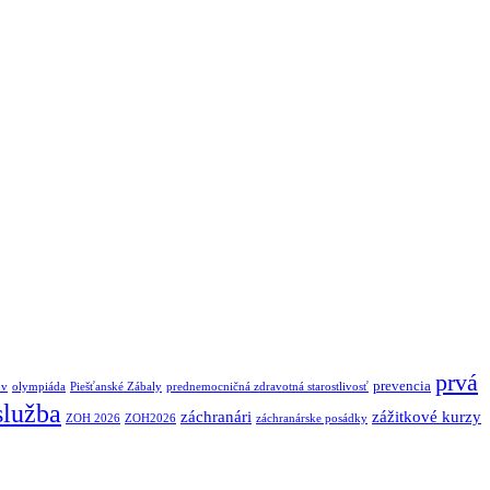
prvá
prevencia
ov
olympiáda
Piešťanské Zábaly
prednemocničná zdravotná starostlivosť
služba
záchranári
zážitkové kurzy
ZOH 2026
ZOH2026
záchranárske posádky