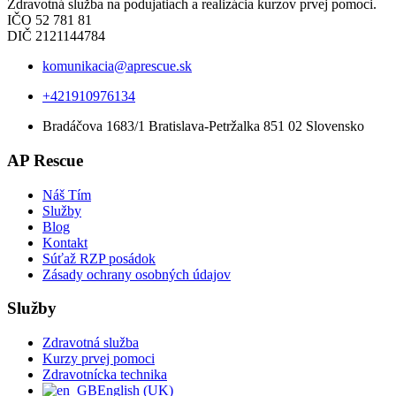
Zdravotná služba na podujatiach a realizácia kurzov prvej pomoci.
IČO 52 781 81
DIČ 2121144784
komunikacia@aprescue.sk
+421910976134
Bradáčova 1683/1 Bratislava-Petržalka 851 02 Slovensko
AP Rescue
Náš Tím
Služby
Blog
Kontakt
Súťaž RZP posádok
Zásady ochrany osobných údajov
Služby
Zdravotná služba
Kurzy prvej pomoci
Zdravotnícka technika
English (UK)