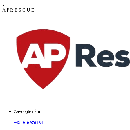
x
A
P
R
E
S
C
U
E
Zavolajte nám
+421 910 976 134