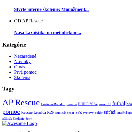
Štvrté interné školenie: Manažment...
OD AP Rescue
Naša kazuistika na metodickom...
Kategórie
Nezaradené
Novinky
O nás
Prvá pomoc
Školenia
Tagy
AP Rescue
futbal
EURO 2024
hea
Cristiano Ronaldo
dusenie
euro u21
pomoc
súťaž
Rescue Lesnica
RZP
SFZ
seminár
separ
svetový pohár
tanečná sú
zážitok
školenie
ženy