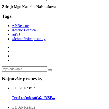
Zdroj:
Mgr. Katarína Načiniaková
Tags:
AP Rescue
Rescue Lesnica
súťaž
záchranárske posádky
Najnovšie príspevky
OD AP Rescue
Tretí ročník súťaže RZP...
OD AP Rescue