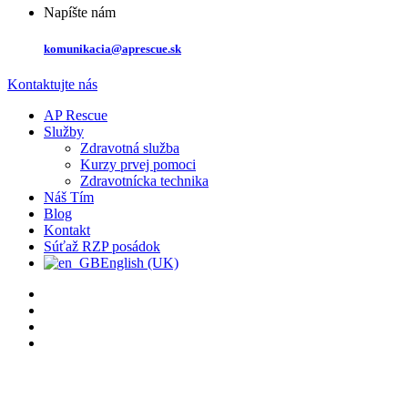
Napíšte nám
komunikacia@aprescue.sk
Kontaktujte nás
AP Rescue
Služby
Zdravotná služba
Kurzy prvej pomoci
Zdravotnícka technika
Náš Tím
Blog
Kontakt
Súťaž RZP posádok
English (UK)