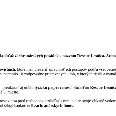
la súťaž záchranárskych posádok s názvom Rescue Lesnica. Atmosfé
ovištiach
, ktoré mali preveriť správnosť ich postupov podľa všeobecne
rov potrápilo 10 zodpovedne pripravených úloh, v ktorých riešili a man
 preukázať aj určitú
fyzickú pripravenosť
. Súčasťou
Rescue Lesnic
é 5. miesto.
postaviť sa pred rozhodcov a zdieľať s nimi nielen svoje získané vedom
mi silnej konkurencii
záchranárskych tímov
.