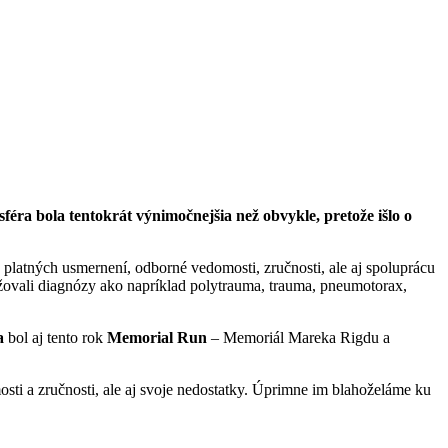
ra bola tentokrát výnimočnejšia než obvykle, pretože išlo o
 platných usmernení, odborné vedomosti, zručnosti, ale aj spoluprácu
ažovali diagnózy ako napríklad polytrauma, trauma, pneumotorax,
a
bol aj tento rok
Memorial Run
– Memoriál Mareka Rigdu a
osti a zručnosti, ale aj svoje nedostatky. Úprimne im blahoželáme ku