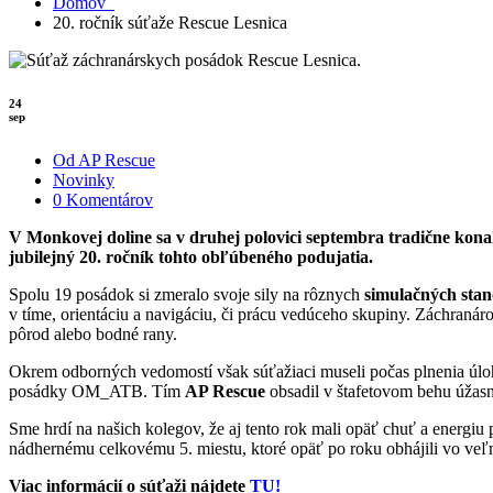
Domov
20. ročník súťaže Rescue Lesnica
24
sep
Od AP Rescue
Novinky
0 Komentárov
V Monkovej doline sa v druhej polovici septembra tradične kona
jubilejný 20. ročník tohto obľúbeného podujatia.
Spolu 19 posádok si zmeralo svoje sily na rôznych
simulačných stan
v tíme, orientáciu a navigáciu, či prácu vedúceho skupiny. Záchraná
pôrod alebo bodné rany.
Okrem odborných vedomostí však súťažiaci museli počas plnenia úloh
posádky OM_ATB. Tím
AP Rescue
obsadil v štafetovom behu úžasn
Sme hrdí na našich kolegov, že aj tento rok mali opäť chuť a energiu 
nádhernému celkovému 5. miestu, ktoré opäť po roku obhájili vo veľ
Viac informácií o súťaži nájdete
TU!