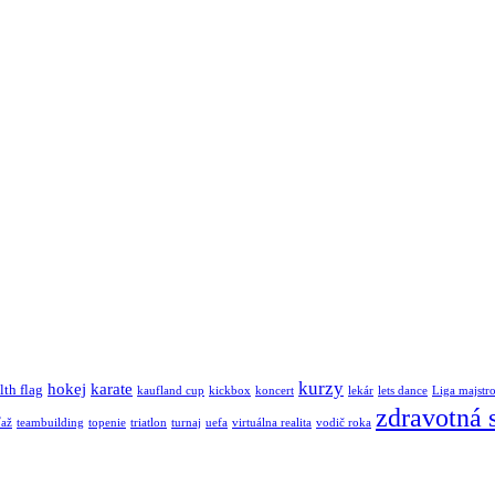
kurzy
hokej
karate
lth flag
kaufland cup
kickbox
koncert
lekár
lets dance
Liga majstr
zdravotná 
ťaž
teambuilding
topenie
triatlon
turnaj
uefa
virtuálna realita
vodič roka