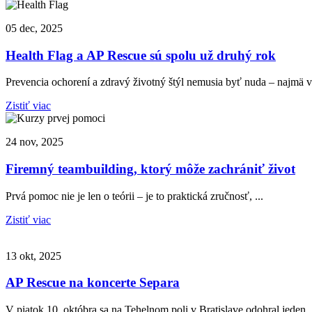
05 dec, 2025
Health Flag a AP Rescue sú spolu už druhý rok
Prevencia ochorení a zdravý životný štýl nemusia byť nuda – najmä vt
Zistiť viac
24 nov, 2025
Firemný teambuilding, ktorý môže zachrániť život
Prvá pomoc nie je len o teórii – je to praktická zručnosť, ...
Zistiť viac
13 okt, 2025
AP Rescue na koncerte Separa
V piatok 10. októbra sa na Tehelnom poli v Bratislave odohral jeden .