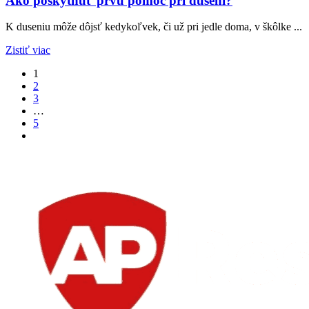
Ako poskytnúť prvú pomoc pri dusení?
K duseniu môže dôjsť kedykoľvek, či už pri jedle doma, v škôlke ...
Zistiť viac
1
2
3
…
5