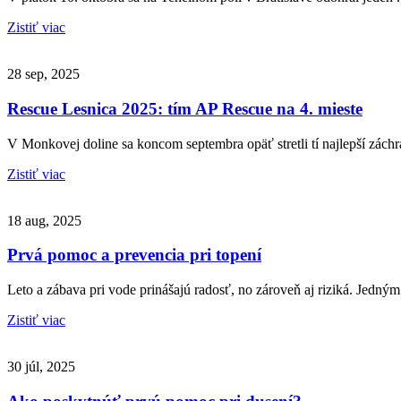
Zistiť viac
28 sep, 2025
Rescue Lesnica 2025: tím AP Rescue na 4. mieste
V Monkovej doline sa koncom septembra opäť stretli tí najlepší záchra
Zistiť viac
18 aug, 2025
Prvá pomoc a prevencia pri topení
Leto a zábava pri vode prinášajú radosť, no zároveň aj riziká. Jedným 
Zistiť viac
30 júl, 2025