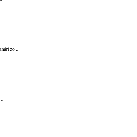
nári zo ...
...