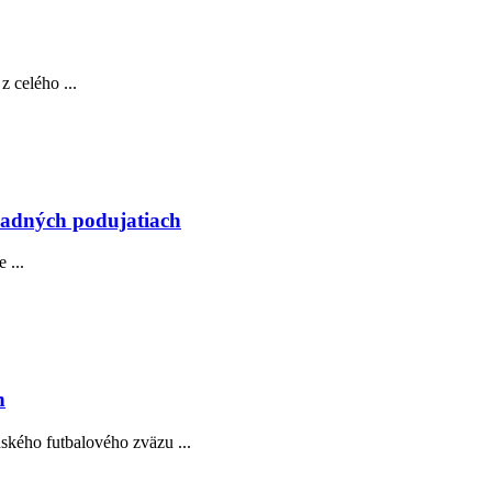
 celého ...
madných podujatiach
 ...
h
ského futbalového zväzu ...