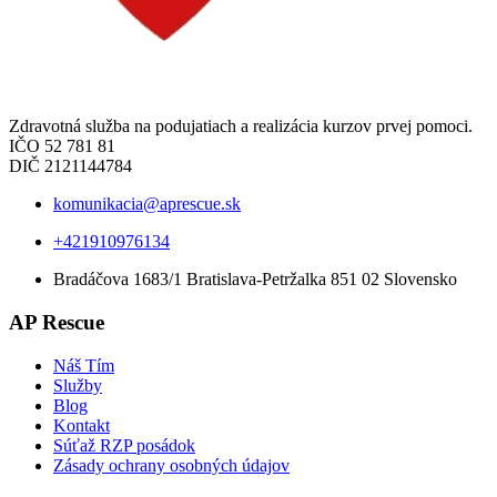
Zdravotná služba na podujatiach a realizácia kurzov prvej pomoci.
IČO 52 781 81
DIČ 2121144784
komunikacia@aprescue.sk
+421910976134
Bradáčova 1683/1 Bratislava-Petržalka 851 02 Slovensko
AP Rescue
Náš Tím
Služby
Blog
Kontakt
Súťaž RZP posádok
Zásady ochrany osobných údajov