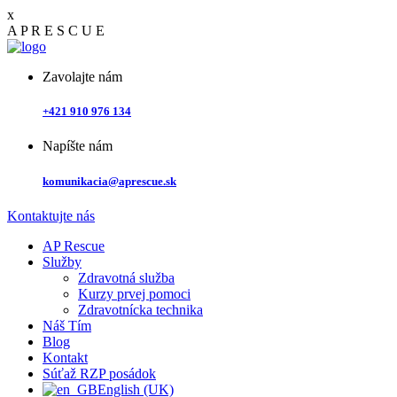
x
A
P
R
E
S
C
U
E
Zavolajte nám
+421 910 976 134
Napíšte nám
komunikacia@aprescue.sk
Kontaktujte nás
AP Rescue
Služby
Zdravotná služba
Kurzy prvej pomoci
Zdravotnícka technika
Náš Tím
Blog
Kontakt
Súťaž RZP posádok
English (UK)