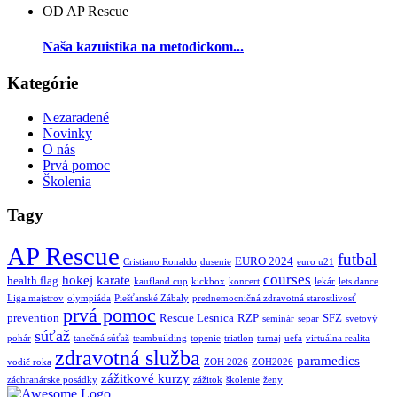
OD AP Rescue
Naša kazuistika na metodickom...
Kategórie
Nezaradené
Novinky
O nás
Prvá pomoc
Školenia
Tagy
AP Rescue
futbal
EURO 2024
Cristiano Ronaldo
dusenie
euro u21
courses
hokej
karate
health flag
kaufland cup
kickbox
koncert
lekár
lets dance
Liga majstrov
olympiáda
Piešťanské Zábaly
prednemocničná zdravotná starostlivosť
prvá pomoc
prevention
Rescue Lesnica
RZP
SFZ
seminár
separ
svetový
súťaž
pohár
tanečná súťaž
teambuilding
topenie
triatlon
turnaj
uefa
virtuálna realita
zdravotná služba
paramedics
vodič roka
ZOH 2026
ZOH2026
zážitkové kurzy
záchranárske posádky
zážitok
školenie
ženy