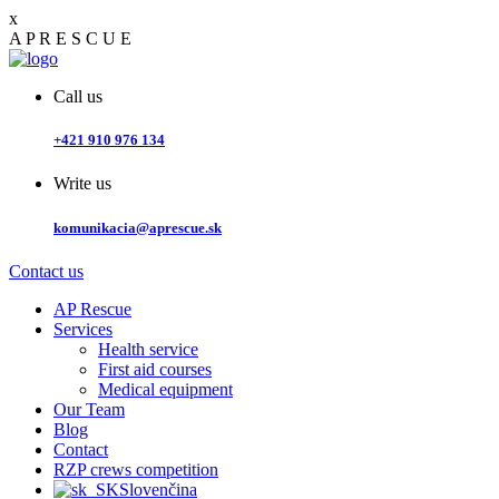
x
A
P
R
E
S
C
U
E
Call us
+421 910 976 134
Write us
komunikacia@aprescue.sk
Contact us
AP Rescue
Services
Health service
First aid courses
Medical equipment
Our Team
Blog
Contact
RZP crews competition
Slovenčina