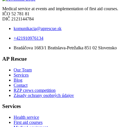
Medical service at events and implementation of first aid courses.
IČO 52 781 81
DIČ 2121144784
komunikacia@aprescue.sk
+421910976134
Bradáčova 1683/1 Bratislava-Petržalka 851 02 Slovensko
AP Rescue
Our Team
Services
Blog
Contact
RZP crews competition
Zásady ochrany osobných údajov
Services
Health service
First aid courses