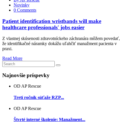
Novinky
0 Comments
Patient identification wristbands will make
healthcare professionals' jobs easier
Z vlastnej skúsenosti zdravotníckeho záchranára môžem povedať,
že identifikačné náramky dokážu uľahčiť manažment pacienta v
praxi.
Read More
Najnovšie príspevky
OD AP Rescue
Tretí ročník súťaže RZP...
OD AP Rescue
Štvrté interné školenie: Manažment...