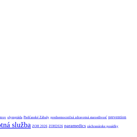
prevention
strov
olympiáda
Piešťanské Zábaly
prednemocničná zdravotná starostlivosť
tná služba
paramedics
ZOH 2026
ZOH2026
záchranárske posádky