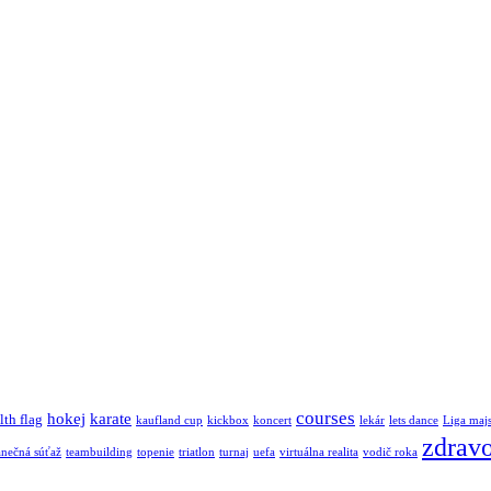
courses
hokej
karate
lth flag
kaufland cup
kickbox
koncert
lekár
lets dance
Liga maj
zdravo
anečná súťaž
teambuilding
topenie
triatlon
turnaj
uefa
virtuálna realita
vodič roka