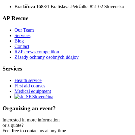
Bradáčova 1683/1 Bratislava-Petržalka 851 02 Slovensko
AP Rescue
Our Team
Services
Blog
Contact
RZP crews competition
Zásady ochrany osobných údajov
Services
Health service
First aid courses
Medical equipment
Slovenčina
Organizing an event?
Interested in more information
or a quote?
Feel free to contact us at any time.