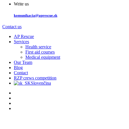
Write us
komunikacia@aprescue.sk
Contact us
AP Rescue
Services
Health service
First aid courses
Medical equipment
Our Team
Blog
Contact
RZP crews competition
Slovenčina