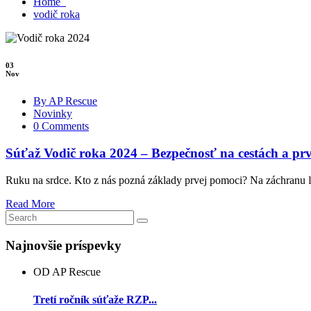
Home
vodič roka
03
Nov
By AP Rescue
Novinky
0 Comments
Súťaž Vodič roka 2024 – Bezpečnosť na cestách a p
Ruku na srdce. Kto z nás pozná základy prvej pomoci? Na záchranu ľ
Read More
Najnovšie príspevky
OD AP Rescue
Tretí ročník súťaže RZP...