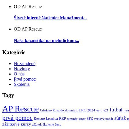
OD AP Rescue
Štvrté interné školenie: Manažment...
OD AP Rescue
Naša kazuistika na metodickom...
Kategórie
Nezaradené
Novinky
O nás
Prvá pomoc
Školenia
Tagy
AP Rescue
futbal
EURO 2024
hea
Cristiano Ronaldo
dusenie
euro u21
prvá pomoc
súťaž
Rescue Lesnica
RZP
SFZ
seminár
separ
svetový pohár
t
zážitkové kurzy
zážitok
školenie
ženy