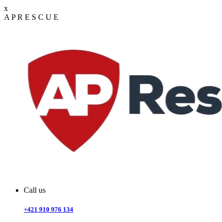
x
A
P
R
E
S
C
U
E
Call us
+421 910 976 134